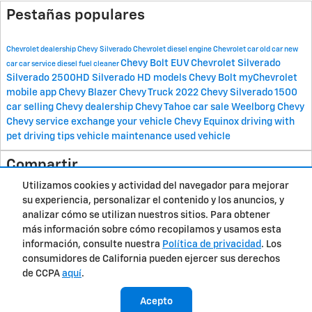
Pestañas populares
Chevrolet dealership
Chevy Silverado
Chevrolet
diesel engine
Chevrolet car
old car
new
Chevy Bolt EUV
Chevrolet Silverado
car
car service
diesel fuel cleaner
Silverado 2500HD
Silverado HD models
Chevy Bolt
myChevrolet
mobile app
Chevy Blazer
Chevy Truck
2022 Chevy Silverado 1500
car selling
Chevy dealership
Chevy Tahoe
car sale
Weelborg Chevy
Chevy service
exchange your vehicle
Chevy Equinox
driving with
pet
driving tips
vehicle maintenance
used vehicle
Compartir
Utilizamos cookies y actividad del navegador para mejorar
su experiencia, personalizar el contenido y los anuncios, y
analizar cómo se utilizan nuestros sitios. Para obtener
más información sobre cómo recopilamos y usamos esta
Privacidad
información, consulte nuestra
Política de privacidad
. Los
consumidores de California pueden ejercer sus derechos
de CCPA
aquí
.
Acepto