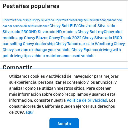
Pestañas populares
Chevrolet dealership
Chevy Silverado
Chevrolet
diesel engine
Chevrolet car
old car
new
Chevy Bolt EUV
Chevrolet Silverado
car
car service
diesel fuel cleaner
Silverado 2500HD
Silverado HD models
Chevy Bolt
myChevrolet
mobile app
Chevy Blazer
Chevy Truck
2022 Chevy Silverado 1500
car selling
Chevy dealership
Chevy Tahoe
car sale
Weelborg Chevy
Chevy service
exchange your vehicle
Chevy Equinox
driving with
pet
driving tips
vehicle maintenance
used vehicle
Compartir
Utilizamos cookies y actividad del navegador para mejorar
su experiencia, personalizar el contenido y los anuncios, y
analizar cómo se utilizan nuestros sitios. Para obtener
más información sobre cómo recopilamos y usamos esta
Privacidad
información, consulte nuestra
Política de privacidad
. Los
consumidores de California pueden ejercer sus derechos
de CCPA
aquí
.
Acepto